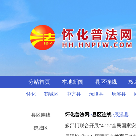
分站首页
本地新闻
县区连线
权
怀化
鹤城区
中方县
沅陵县
辰溪县
怀化普法网
>
县区连线
>辰溪县
县区连线
多部门联合开展“4.15”全民国
鹤城区