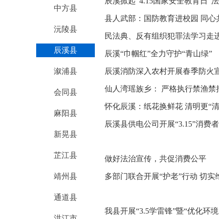
辰溪掀起“4.15国家安全教育日”
中方县
县人武部：国防教育进校园 同心
沅陵县
民法典、反有组织犯罪法学习走
辰溪县
辰溪“巾帼红”全力守护“青山绿”
溆浦县
辰溪消防深入农村开展春季防火
仙人湾瑶族乡： 严格执行禁渔禁
会同县
怀化辰溪：纸花换鲜花 清明更“清
麻阳县
辰溪县供电公司开展“3.15”消
新晃县
芷江县
做好法治宣传，共促消费公平
靖州县
多部门联合开展“护老”行动 切
通道县
我县开展“3.5学雷锋”暨“优化环
洪江市