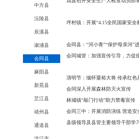
我县召开安全生产大检查动员部署
中方县
沅陵县
坪村镇：开展“4.15全民国家安
辰溪县
会同县：“河小青”“保护母亲河”
溆浦县
会同城管：加强宣传引导，力促疫
会同县
麻阳县
清明节：缅怀粟裕大将 传承红色
新晃县
会同深入开展森林防灭火宣传
芷江县
林城镇“敲门行动”助力禁毒宣传
会同三中：开展消防演练 营造安
靖州县
县级领导及县管主要领导干部学
通道县
书班开班
洪江市