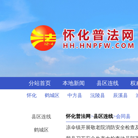
分站首页
本地新闻
县区连线
权
怀化
鹤城区
中方县
沅陵县
辰溪县
怀化普法网
>
县区连线
>会同县
县区连线
凉伞镇开展敬老院消防安全检查
鹤城区