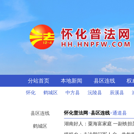
分站首页
本地新闻
县区连线
权
怀化
鹤城区
中方县
沅陵县
辰溪县
怀化普法网
>
县区连线
>通道县
县区连线
湖南好人：粟海富家庭 一副铁担
鹤城区