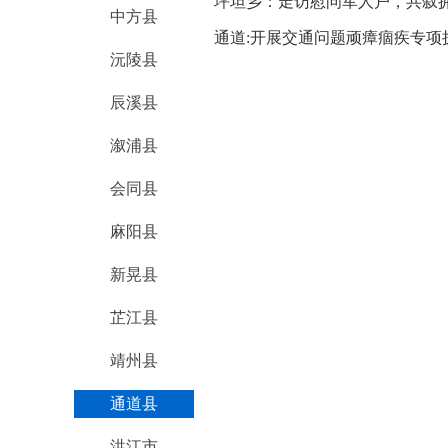
坪坦乡：走访慰问军人户，共叙
中方县
通道:开展交通问题顽瘴痼疾专项
沅陵县
辰溪县
溆浦县
会同县
麻阳县
新晃县
芷江县
靖州县
通道县
洪江市