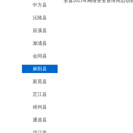
全县2021年网络安全宣传周启动
中方县
沅陵县
辰溪县
溆浦县
会同县
麻阳县
新晃县
芷江县
靖州县
通道县
洪江市