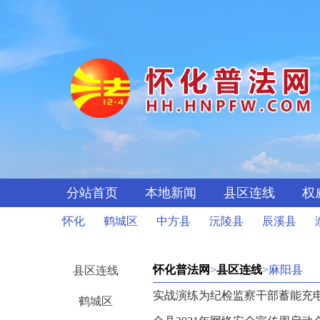
分站首页
本地新闻
县区连线
权
怀化
鹤城区
中方县
沅陵县
辰溪县
怀化普法网
>
县区连线
>麻阳县
县区连线
实战演练为纪检监察干部蓄能充
鹤城区