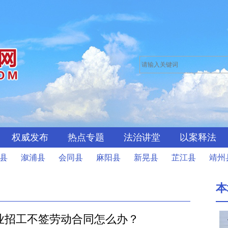
权威发布
热点专题
法治讲堂
以案释法
县
溆浦县
会同县
麻阳县
新晃县
芷江县
靖州
本
业招工不签劳动合同怎么办？