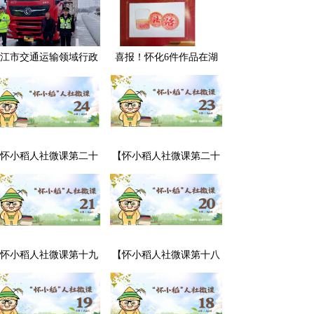
江市交通运输领域行政
喜报！怀化6件作品在湖
处罚典型案例曝光
南省评选中获奖，怀化市
司法局荣获“优秀组织奖”
怀小稻人社微课第二十
【怀小稻人社微课第二十
期】用人单位可以强行
期】用人单位不交付劳动
调换劳动者的工作岗位
合同怎么办？
吗？
怀小稻人社微课第十九
【怀小稻人社微课第十八
】劳动合同中“发生伤亡
期】劳动合同到期没续签
故概不负责”的条款有效
该如何处理？
吗？