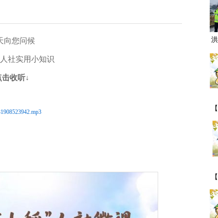
洪
天向您问候
人社实用小知识
点击收听↓
【
81908523942.mp3
一
【
期
事