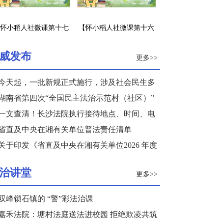
怀小稻人社微课第十七
【怀小稻人社微课第十六
】企业招工不签劳动合
期】职前培训是否应认为
同怎么办？
是劳动关系的建立？
威发布
更多>>
今天起，一批新规正式施行，涉及社会民生多
个领域
湖南省第四次“全国民主法治示范村（社区）”
复核结果公示
一文查清！长沙法院执行接待地点、时间、电
话来了
省直及中央在湘有关单位普法责任清单
关于印发《省直及中央在湘有关单位2026 年度
普法重点任务清单》的通知
治讲堂
更多>>
双峰锁石镇的 “警”彩法治课
嘉禾法院：塘村法庭送法进校园 拒绝欺凌共筑