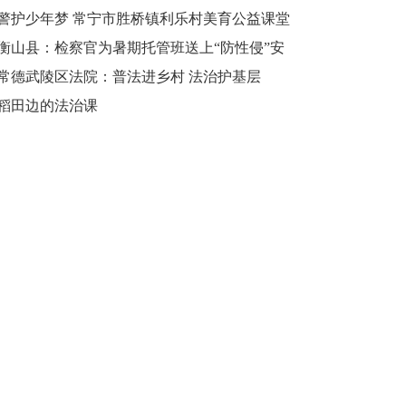
和谐校园
警护少年梦 常宁市胜桥镇利乐村美育公益课堂
再度开课
衡山县：检察官为暑期托管班送上“防性侵”安
全课
常德武陵区法院：普法进乡村 法治护基层
稻田边的法治课