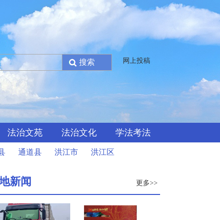
网上投稿
法治文苑
法治文化
学法考法
县
通道县
洪江市
洪江区
地新闻
更多>>