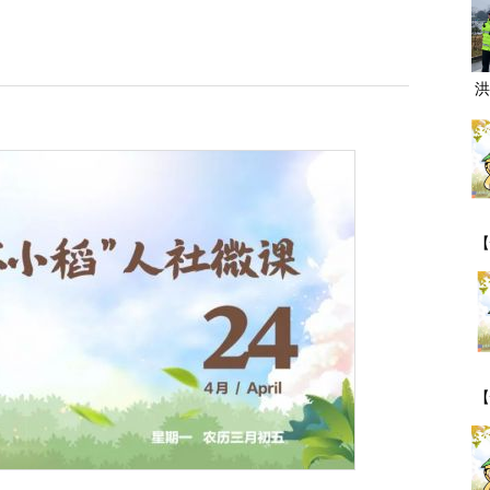
洪
【
一
【
期
事