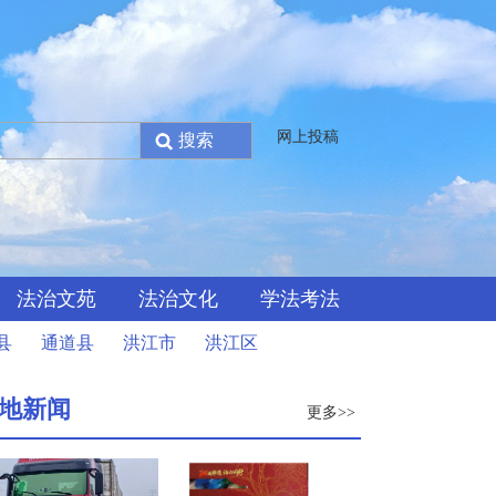
网上投稿
法治文苑
法治文化
学法考法
县
通道县
洪江市
洪江区
地新闻
更多>>