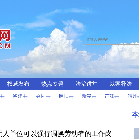
权威发布
热点专题
法治讲堂
以案释法
县
溆浦县
会同县
麻阳县
新晃县
芷江县
靖州
本
用人单位可以强行调换劳动者的工作岗