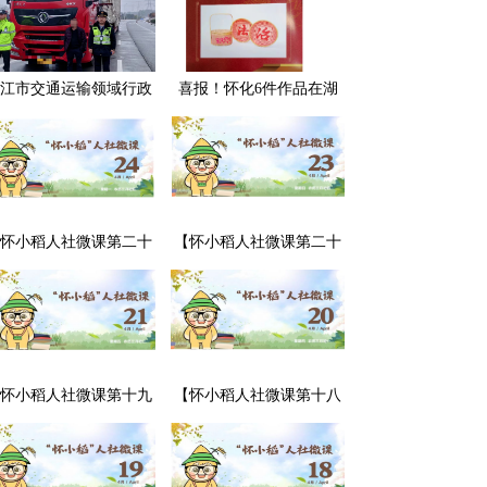
江市交通运输领域行政
喜报！怀化6件作品在湖
处罚典型案例曝光
南省评选中获奖，怀化市
司法局荣获“优秀组织奖”
怀小稻人社微课第二十
【怀小稻人社微课第二十
期】用人单位可以强行
期】用人单位不交付劳动
调换劳动者的工作岗位
合同怎么办？
吗？
怀小稻人社微课第十九
【怀小稻人社微课第十八
】劳动合同中“发生伤亡
期】劳动合同到期没续签
故概不负责”的条款有效
该如何处理？
吗？