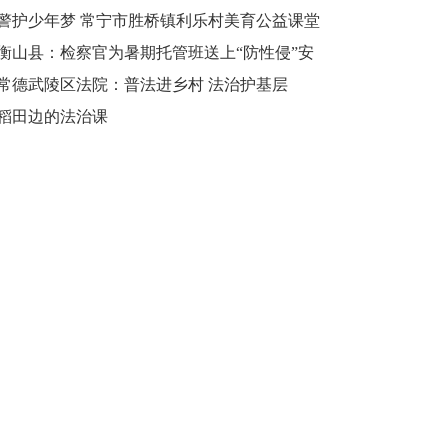
和谐校园
警护少年梦 常宁市胜桥镇利乐村美育公益课堂
再度开课
衡山县：检察官为暑期托管班送上“防性侵”安
全课
常德武陵区法院：普法进乡村 法治护基层
稻田边的法治课