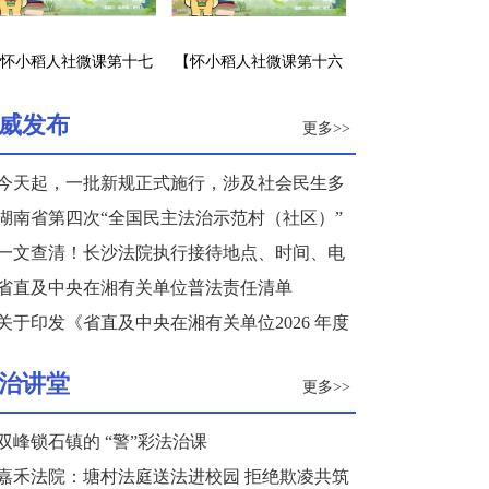
怀小稻人社微课第十七
【怀小稻人社微课第十六
】企业招工不签劳动合
期】职前培训是否应认为
同怎么办？
是劳动关系的建立？
威发布
更多>>
今天起，一批新规正式施行，涉及社会民生多
个领域
湖南省第四次“全国民主法治示范村（社区）”
复核结果公示
一文查清！长沙法院执行接待地点、时间、电
话来了
省直及中央在湘有关单位普法责任清单
关于印发《省直及中央在湘有关单位2026 年度
普法重点任务清单》的通知
治讲堂
更多>>
双峰锁石镇的 “警”彩法治课
嘉禾法院：塘村法庭送法进校园 拒绝欺凌共筑