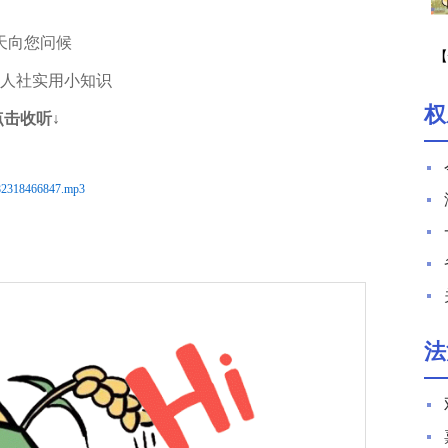
天向您问候
【
期
人社实用小知识
权
点击收听↓
82318466847.mp3
法