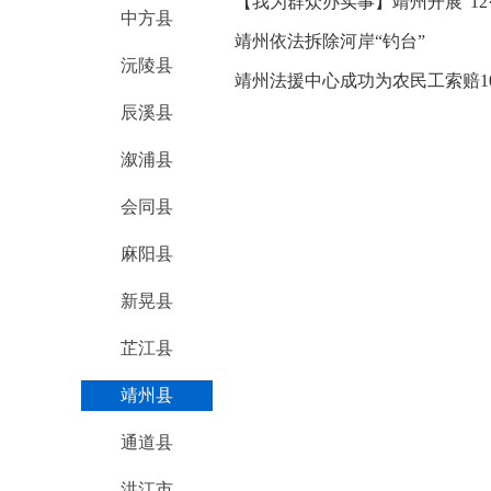
【我为群众办实事】靖州开展“12
中方县
靖州依法拆除河岸“钓台”
沅陵县
靖州法援中心成功为农民工索赔1
辰溪县
溆浦县
会同县
麻阳县
新晃县
芷江县
靖州县
通道县
洪江市