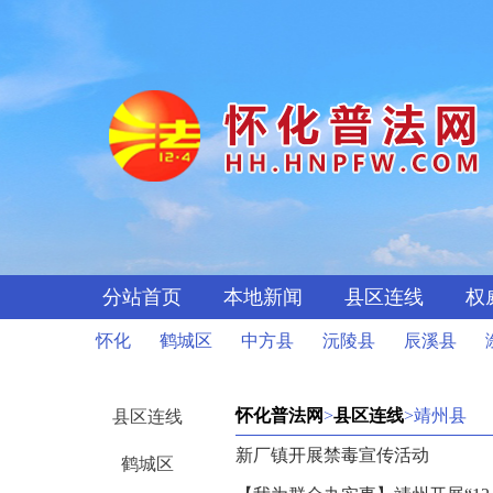
分站首页
本地新闻
县区连线
权
怀化
鹤城区
中方县
沅陵县
辰溪县
怀化普法网
>
县区连线
>靖州县
县区连线
新厂镇开展禁毒宣传活动
鹤城区