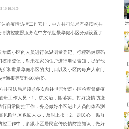
16:02:34
洪
下达的疫情防控工作安排，中方县司法局严格按照县
疫情防控志愿服务点中方镇世景华庭小区分别设置了
。
景华庭小区的人员进行体温测量登记、行程码健康码
门摸排登记，对未在家的住户进行电话告知，提醒他
【
场所和世景华庭小区的大门口以及小区内每户人家门
一
控海报等资料600余份。
中方县司法局局领导多次前往世景华庭小区检查督促疫
值班工作人员：1、讲政治，抓落实。打好疫情防疫
【
执行日常防控工作，务必做好小区进出人员的体温测
期
高风险地区返回人员，及时上报；2、走民心，贴群
事
防控工作中，多跟小区居民宣传疫情防控知识，做好