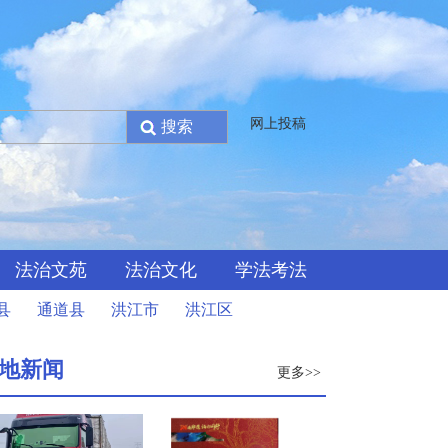
网上投稿
法治文苑
法治文化
学法考法
县
通道县
洪江市
洪江区
地新闻
更多>>