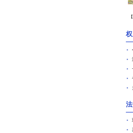
【
期
权
法