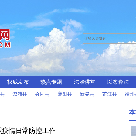
权威发布
热点专题
法治讲堂
以案释法
县
溆浦县
会同县
麻阳县
新晃县
芷江县
靖州
本
展疫情日常防控工作