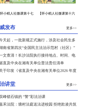
怀小稻人社微课第十七
【怀小稻人社微课第十六
】企业招工不签劳动合
期】职前培训是否应认为
同怎么办？
是劳动关系的建立？
威发布
更多>>
今天起，一批新规正式施行，涉及社会民生多
个领域
湖南省第四次“全国民主法治示范村（社区）”
复核结果公示
一文查清！长沙法院执行接待地点、时间、电
话来了
省直及中央在湘有关单位普法责任清单
关于印发《省直及中央在湘有关单位2026 年度
普法重点任务清单》的通知
治讲堂
更多>>
双峰锁石镇的 “警”彩法治课
嘉禾法院：塘村法庭送法进校园 拒绝欺凌共筑