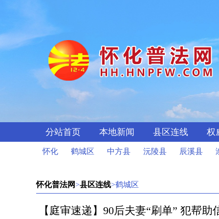
分站首页
本地新闻
县区连线
权
怀化
鹤城区
中方县
沅陵县
辰溪县
怀化普法网
>
县区连线
>鹤城区
【庭审速递】90后夫妻“刷单” 犯帮