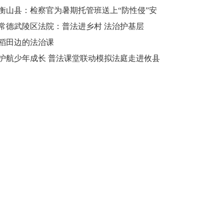
再度开课
衡山县：检察官为暑期托管班送上“防性侵”安
全课
常德武陵区法院：普法进乡村 法治护基层
稻田边的法治课
护航少年成长 普法课堂联动模拟法庭走进攸县