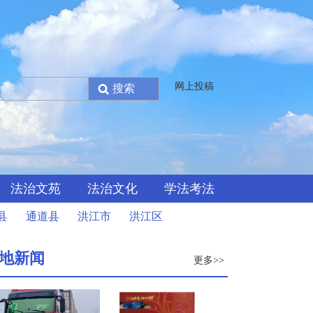
网上投稿
法治文苑
法治文化
学法考法
县
通道县
洪江市
洪江区
地新闻
更多>>