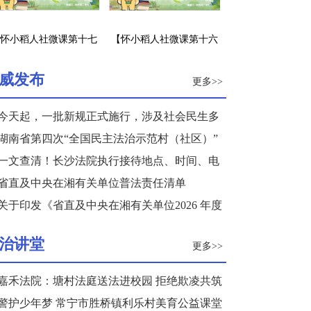
怀小稻人社微课第十七
【怀小稻人社微课第十六
】企业招工不签劳动合
期】职前培训是否应认为
同怎么办？
是劳动关系的建立？
威发布
更多>>
今天起，一批新规正式施行，涉及社会民生多
个领域
湖南省第四次“全国民主法治示范村（社区）”
复核结果公示
一文查清！长沙法院执行接待地点、时间、电
话来了
省直及中央在湘有关单位普法责任清单
关于印发《省直及中央在湘有关单位2026 年度
普法重点任务清单》的通知
治讲堂
更多>>
嘉禾法院：塘村法庭送法进校园 拒绝欺凌共筑
和谐校园
警护少年梦 常宁市胜桥镇利乐村美育公益课堂