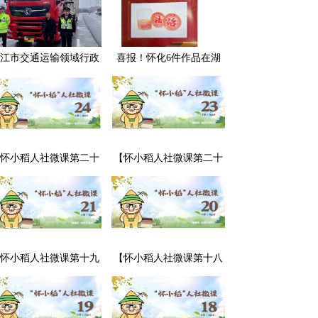
江市交通运输领域行政
喜报！怀化6件作品在湖
处罚典型案例曝光
南省评选中获奖，怀化市
司法局荣获“优秀组织奖”
怀小稻人社微课第二十
【怀小稻人社微课第二十
期】用人单位可以强行
期】用人单位不交付劳动
调换劳动者的工作岗位
合同怎么办？
吗？
怀小稻人社微课第十九
【怀小稻人社微课第十八
】劳动合同中“发生伤亡
期】劳动合同到期没续签
故概不负责”的条款有效
该如何处理？
吗？