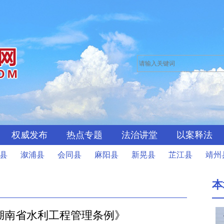
权威发布
热点专题
法治讲堂
以案释法
县
溆浦县
会同县
麻阳县
新晃县
芷江县
靖州
本
湖南省水利工程管理条例》