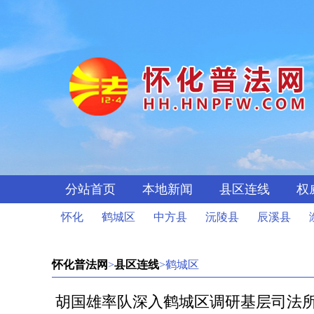
分站首页
本地新闻
县区连线
权
怀化
鹤城区
中方县
沅陵县
辰溪县
怀化普法网
>
县区连线
>鹤城区
胡国雄率队深入鹤城区调研基层司法