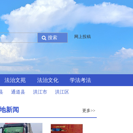
网上投稿
法治文苑
法治文化
学法考法
县
通道县
洪江市
洪江区
地新闻
更多>>