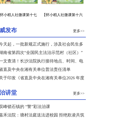
怀小稻人社微课第十七
【怀小稻人社微课第十六
】企业招工不签劳动合
期】职前培训是否应认为
同怎么办？
是劳动关系的建立？
威发布
更多>>
今天起，一批新规正式施行，涉及社会民生多
个领域
湖南省第四次“全国民主法治示范村（社区）”
复核结果公示
一文查清！长沙法院执行接待地点、时间、电
话来了
省直及中央在湘有关单位普法责任清单
关于印发《省直及中央在湘有关单位2026 年度
普法重点任务清单》的通知
治讲堂
更多>>
双峰锁石镇的 “警”彩法治课
嘉禾法院：塘村法庭送法进校园 拒绝欺凌共筑