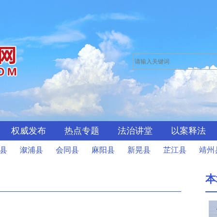
权威发布
热点专题
法治讲堂
以案释法
县
溆浦县
会同县
麻阳县
新晃县
芷江县
靖州
本