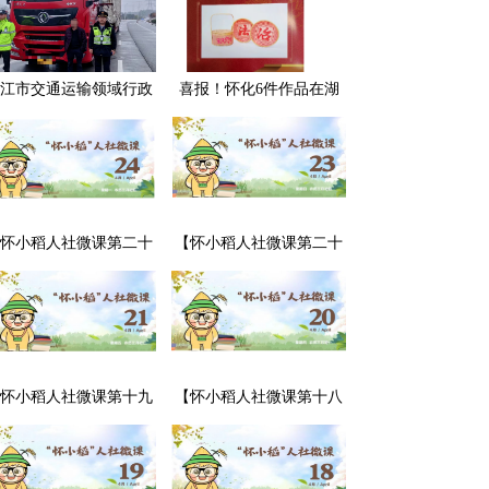
江市交通运输领域行政
喜报！怀化6件作品在湖
处罚典型案例曝光
南省评选中获奖，怀化市
司法局荣获“优秀组织奖”
怀小稻人社微课第二十
【怀小稻人社微课第二十
期】用人单位可以强行
期】用人单位不交付劳动
调换劳动者的工作岗位
合同怎么办？
吗？
怀小稻人社微课第十九
【怀小稻人社微课第十八
】劳动合同中“发生伤亡
期】劳动合同到期没续签
故概不负责”的条款有效
该如何处理？
吗？