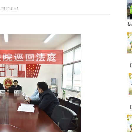
0:41:47
洪
【
一
【
期
事