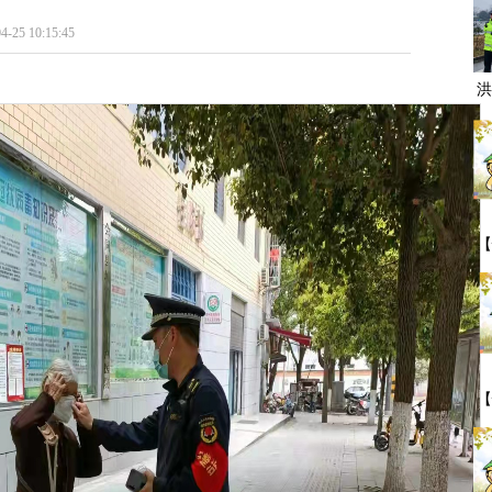
10:15:45
洪
【
一
【
期
事