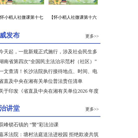
怀小稻人社微课第十七
【怀小稻人社微课第十六
】企业招工不签劳动合
期】职前培训是否应认为
同怎么办？
是劳动关系的建立？
威发布
更多>>
今天起，一批新规正式施行，涉及社会民生多
个领域
湖南省第四次“全国民主法治示范村（社区）”
复核结果公示
一文查清！长沙法院执行接待地点、时间、电
话来了
省直及中央在湘有关单位普法责任清单
关于印发《省直及中央在湘有关单位2026 年度
普法重点任务清单》的通知
治讲堂
更多>>
双峰锁石镇的 “警”彩法治课
嘉禾法院：塘村法庭送法进校园 拒绝欺凌共筑