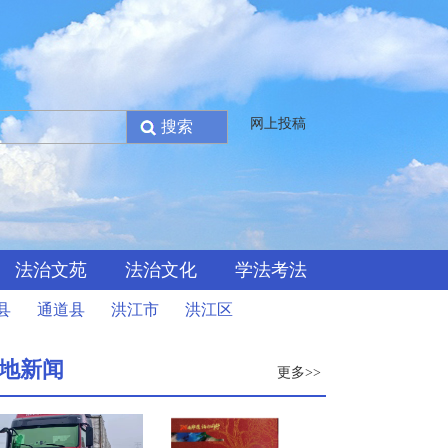
网上投稿
法治文苑
法治文化
学法考法
县
通道县
洪江市
洪江区
地新闻
更多>>