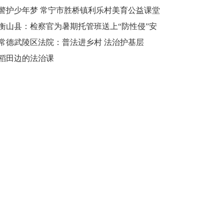
和谐校园
警护少年梦 常宁市胜桥镇利乐村美育公益课堂
再度开课
衡山县：检察官为暑期托管班送上“防性侵”安
全课
常德武陵区法院：普法进乡村 法治护基层
稻田边的法治课