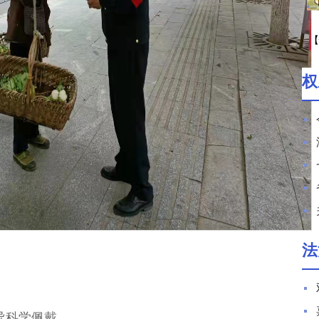
【
期
权
法
导科学佩戴