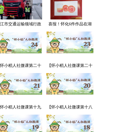
江市交通运输领域行政
喜报！怀化6件作品在湖
处罚典型案例曝光
南省评选中获奖，怀化市
司法局荣获“优秀组织奖”
怀小稻人社微课第二十
【怀小稻人社微课第二十
期】用人单位可以强行
期】用人单位不交付劳动
调换劳动者的工作岗位
合同怎么办？
吗？
怀小稻人社微课第十九
【怀小稻人社微课第十八
】劳动合同中“发生伤亡
期】劳动合同到期没续签
故概不负责”的条款有效
该如何处理？
吗？