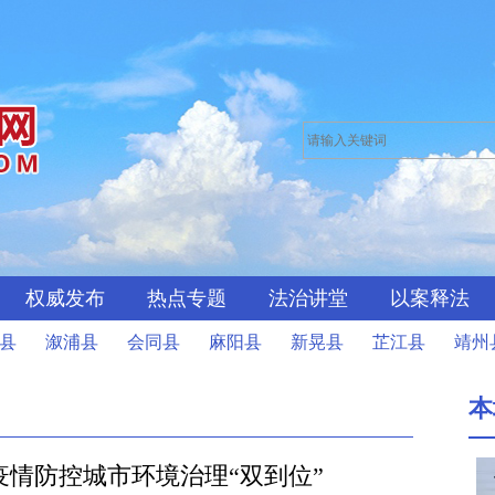
权威发布
热点专题
法治讲堂
以案释法
县
溆浦县
会同县
麻阳县
新晃县
芷江县
靖州
本
情防控城市环境治理“双到位”