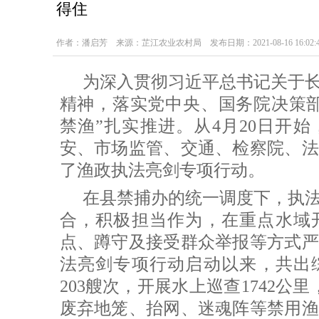
得住
作者：潘启芳 来源：芷江农业农村局 发布日期：2021-08-16 16:02:4
为深入贯彻习近平总书记关于
精神，落实党中央、国务院决策
禁渔”扎实推进。从4月20日开
安、市场监管、交通、检察院、法
了渔政执法亮剑专项行动。
在县禁捕办的统一调度下，执
合，积极担当作为，在重点水域
点、蹲守及接受群众举报等方式严
法亮剑专项行动启动以来，共出综
203艘次，开展水上巡查1742公
废弃地笼、抬网、迷魂阵等禁用渔